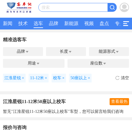
搜索
新闻
技术
选车
品牌
新能源
视频
盘点
专题
精准选客车
品牌
长度
能源形式



用途
座位数


江淮星锐
×
11-12米
×
校车
×
50座以上
×
清空
江淮星锐11-12米50座以上校车
查看最热
暂无"江淮星锐11-12米50座以上校车"车型，您可以留言给我们咨询
报价与咨询