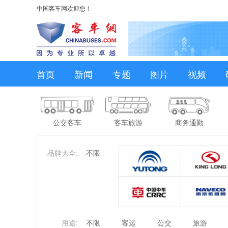
中国客车网欢迎您！
首页
新闻
专题
图片
视频
公交客车
客车旅游
商务通勤
品牌大全:
不限
用途:
不限
客运
公交
旅游