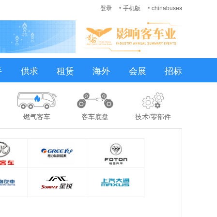
登录
手机版
chinabuses
手
供求
租赁
海外
会展
招标
燃气客车
客车底盘
技术/零部件