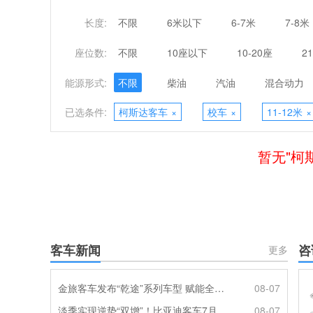
长度:
不限
6米以下
6-7米
7-8米
座位数:
不限
10座以下
10-20座
2
能源形式:
不限
柴油
汽油
混合动力
已选条件:
柯斯达客车
×
校车
×
11-12米
×
暂无"柯
客车新闻
咨
更多
金旅客车发布“乾途”系列车型 赋能全球客运产业提质升级
08-07
淡季实现逆势“双增”！比亚迪客车7月热销620辆创新高
08-07