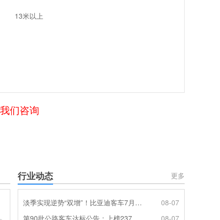
13米以上
给我们咨询
行业动态
更多
淡季实现逆势“双增”！比亚迪客车7月热销620辆创新高
08-07
第90批公路客车达标公告：上榜237款创次高，混动\燃料电池缺席
08-07