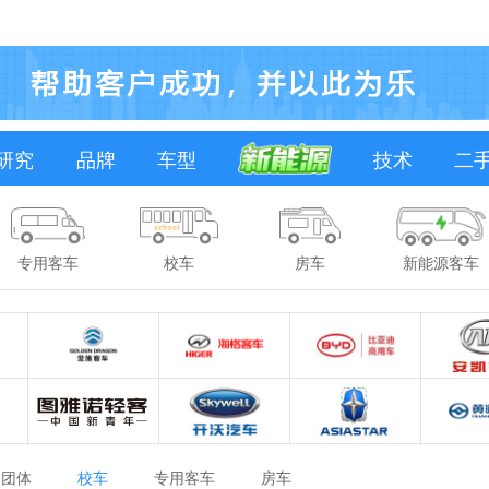
研究
品牌
车型
技术
二
专用客车
校车
房车
新能源客车
团体
校车
专用客车
房车