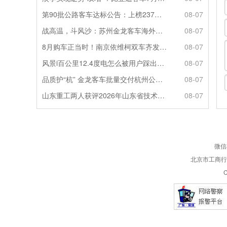
第90批公路客车达标公告：上榜237款创次高，混动\燃料电池缺席
08-07
战高温，斗风沙：苏州金龙客车海外服务的“极限温度测试”
08-07
8月购车正当时！南京依维柯双车齐发限时福利全解析
08-07
风景i百公里12.4度电怎么被用户踩出来的？
08-07
品质护“杭” 金龙客车批量交付杭州公交集团72辆
08-07
山东重工两人获评2026年山东省技术技能大师
08-07
微信
北京市工商行政
C