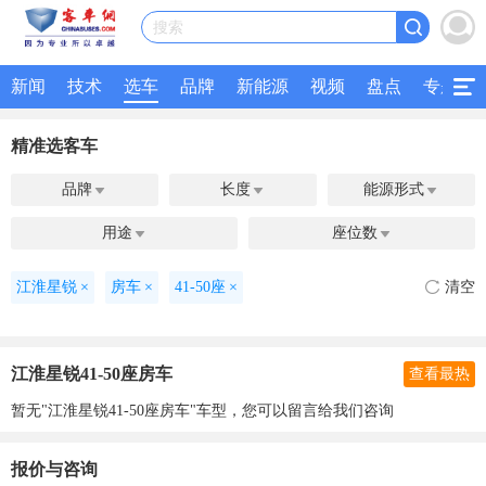
搜索
新闻
技术
选车
品牌
新能源
视频
盘点
专题
精准选客车
品牌
长度
能源形式



用途
座位数


江淮星锐
×
房车
×
41-50座
×
清空
江淮星锐41-50座房车
查看最热
暂无"江淮星锐41-50座房车"车型，您可以留言给我们咨询
报价与咨询