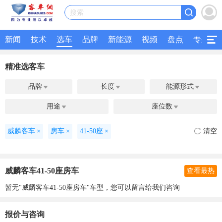
搜索
新闻
技术
选车
品牌
新能源
视频
盘点
专题
精准选客车
品牌
长度
能源形式



用途
座位数


威麟客车
×
房车
×
41-50座
×
清空
威麟客车41-50座房车
查看最热
暂无"威麟客车41-50座房车"车型，您可以留言给我们咨询
报价与咨询