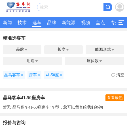
搜索
新闻
技术
选车
品牌
新能源
视频
盘点
专题
精准选客车
品牌
长度
能源形式



用途
座位数


晶马客车
×
房车
×
41-50座
×
清空
晶马客车41-50座房车
查看最热
暂无"晶马客车41-50座房车"车型，您可以留言给我们咨询
报价与咨询