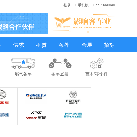
登录
手机版
chinabuses
手
供求
租赁
海外
会展
招标
燃气客车
客车底盘
技术/零部件