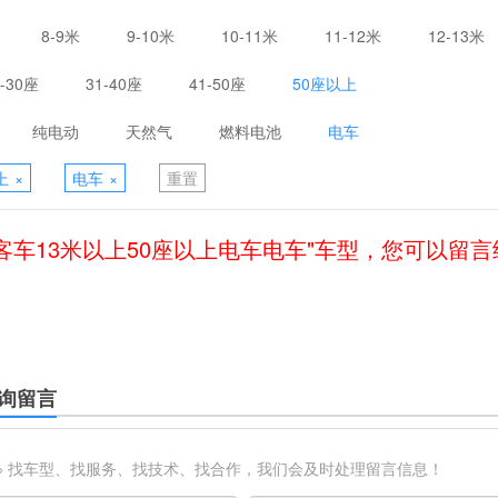
8-9米
9-10米
10-11米
11-12米
12-13米
1-30座
31-40座
41-50座
50座以上
纯电动
天然气
燃料电池
电车
上
×
电车
×
重置
客车13米以上50座以上电车电车"车型，您可以留
询留言
※ 找车型、找服务、找技术、找合作，我们会及时处理留言信息！