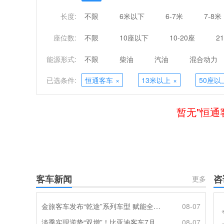
长度:
不限
6米以下
6-7米
7-8米
座位数:
不限
10座以下
10-20座
2
能源形式:
不限
柴油
汽油
混合动力
已选条件:
恒通客车
×
13米以上
×
50座以
暂无"恒通
客车新闻
咨
更多
金旅客车发布“乾途”系列车型 赋能全球客运产业提质升级
08-07
淡季实现逆势“双增”！比亚迪客车7月热销620辆创新高
08-07