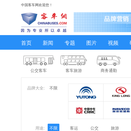
中国客车网欢迎您！
首页
新闻
专题
图片
视频
公交客车
客车旅游
商务通勤
品牌大全:
不限
用途:
不限
客运
公交
旅游