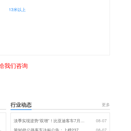
13米以上
言给我们咨询
行业动态
更多
淡季实现逆势“双增”！比亚迪客车7月热销620辆创新高
08-07
第90批公路客车达标公告：上榜237款创次高，混动\燃料电池缺席
08-07