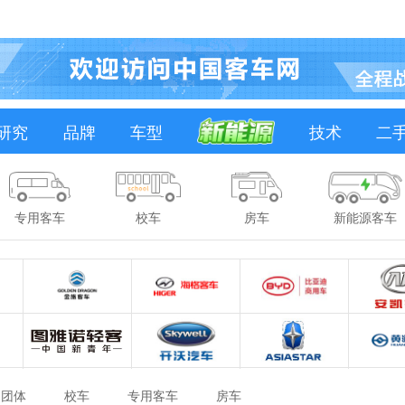
研究
品牌
车型
技术
二
专用客车
校车
房车
新能源客车
团体
校车
专用客车
房车