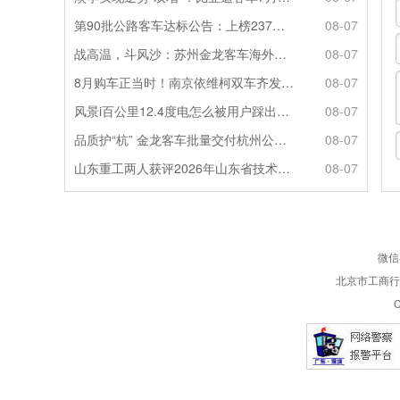
第90批公路客车达标公告：上榜237款创次高，混动\燃料电池缺席
08-07
战高温，斗风沙：苏州金龙客车海外服务的“极限温度测试”
08-07
8月购车正当时！南京依维柯双车齐发限时福利全解析
08-07
风景i百公里12.4度电怎么被用户踩出来的？
08-07
品质护“杭” 金龙客车批量交付杭州公交集团72辆
08-07
山东重工两人获评2026年山东省技术技能大师
08-07
微信
北京市工商行政
C