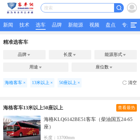
搜索
新闻
技术
选车
品牌
新能源
视频
盘点
专题
精准选客车
品牌
长度
能源形式



用途
座位数


海格客车
×
13米以上
×
50座以上
×
清空
海格客车13米以上50座以上
查看最热
海格KLQ6142BE51客车（柴油国五24-65
座）
长度：13700mm