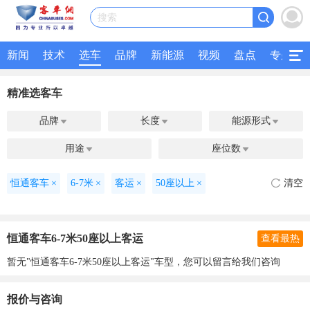
搜索
新闻
技术
选车
品牌
新能源
视频
盘点
专题
精准选客车
品牌
长度
能源形式



用途
座位数


恒通客车
×
6-7米
×
客运
×
50座以上
×
清空
恒通客车6-7米50座以上客运
查看最热
暂无"恒通客车6-7米50座以上客运"车型，您可以留言给我们咨询
报价与咨询