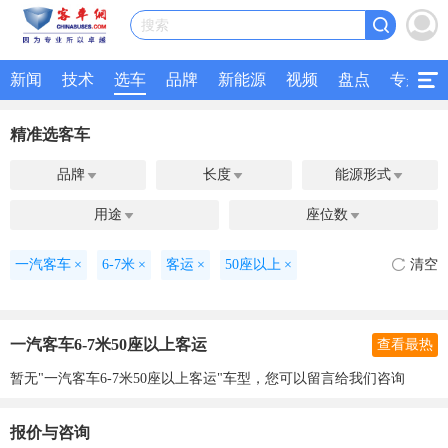
搜索
新闻
技术
选车
品牌
新能源
视频
盘点
专题
精准选客车
品牌
长度
能源形式



用途
座位数


一汽客车
×
6-7米
×
客运
×
50座以上
×
清空
一汽客车6-7米50座以上客运
查看最热
暂无"一汽客车6-7米50座以上客运"车型，您可以留言给我们咨询
报价与咨询