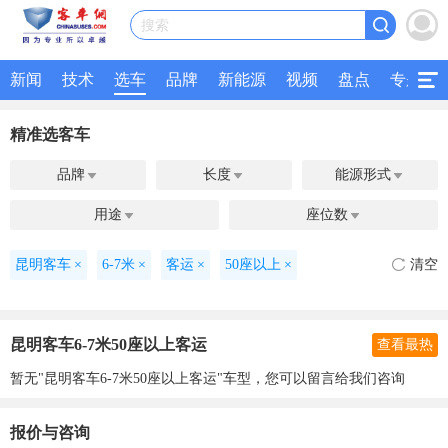
搜索
新闻
技术
选车
品牌
新能源
视频
盘点
专题
精准选客车
品牌
长度
能源形式



用途
座位数


昆明客车
×
6-7米
×
客运
×
50座以上
×
清空
昆明客车6-7米50座以上客运
查看最热
暂无"昆明客车6-7米50座以上客运"车型，您可以留言给我们咨询
报价与咨询