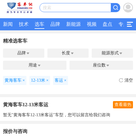
搜索
新闻
技术
选车
品牌
新能源
视频
盘点
专题
精准选客车
品牌
长度
能源形式



用途
座位数


黄海客车
×
12-13米
×
客运
×
清空
黄海客车12-13米客运
查看最热
暂无"黄海客车12-13米客运"车型，您可以留言给我们咨询
报价与咨询