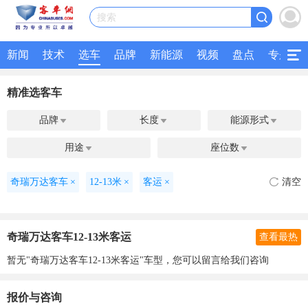
搜索
新闻
技术
选车
品牌
新能源
视频
盘点
专题
精准选客车
品牌
长度
能源形式



用途
座位数


奇瑞万达客车
×
12-13米
×
客运
×
清空
奇瑞万达客车12-13米客运
查看最热
暂无"奇瑞万达客车12-13米客运"车型，您可以留言给我们咨询
报价与咨询