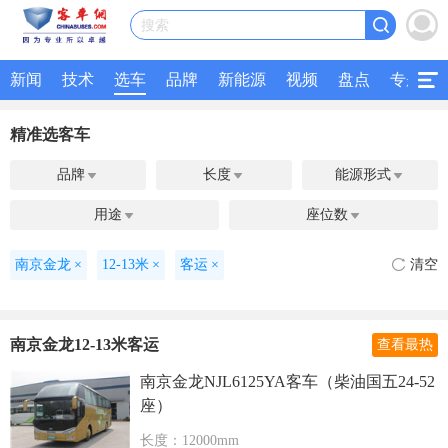
搜索
新闻
技术
选车
品牌
新能源
视频
盘点
专题
精准选客车
品牌
长度
能源形式



用途
座位数


南京金龙
×
12-13米
×
客运
×
清空
南京金龙12-13米客运
查看最热
南京金龙NJL6125YA客车（柴油国五24-52
座）
长度：12000mm