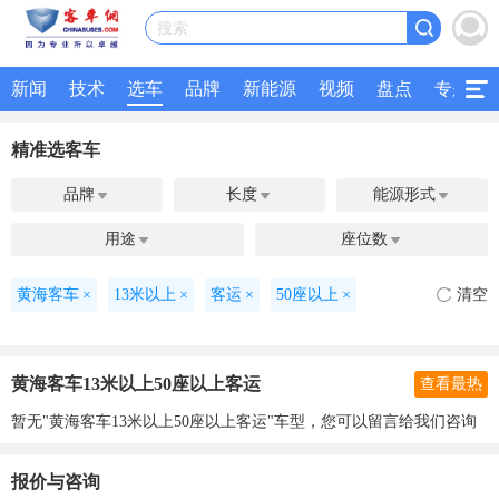
搜索
新闻
技术
选车
品牌
新能源
视频
盘点
专题
精准选客车
品牌
长度
能源形式



用途
座位数


黄海客车
×
13米以上
×
客运
×
50座以上
×
清空
黄海客车13米以上50座以上客运
查看最热
暂无"黄海客车13米以上50座以上客运"车型，您可以留言给我们咨询
报价与咨询