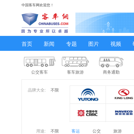
中国客车网欢迎您！
首页
新闻
专题
图片
视频
公交客车
客车旅游
商务通勤
品牌大全:
不限
用途:
不限
客运
公交
旅游