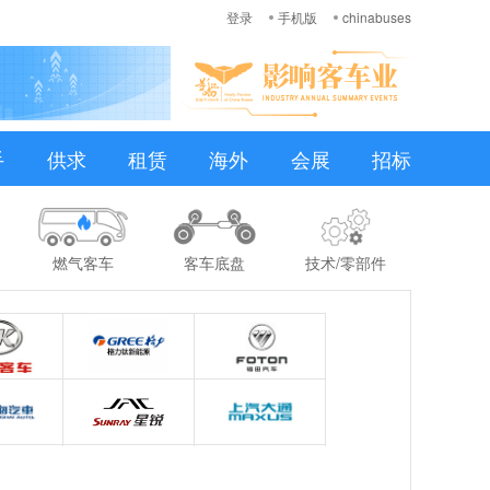
登录
手机版
chinabuses
手
供求
租赁
海外
会展
招标
燃气客车
客车底盘
技术/零部件