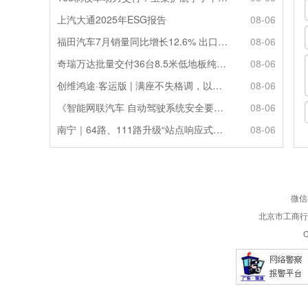
上汽大通2025年ESG报告
08-06
福田汽车7月销量同比增长12.6% 出口劲增90.7%
08-06
奇瑞万达批量交付36台8.5米低地板纯电公交
08-06
创维鸿途·客运版 | 满座不失格调，以舒适定义移动会客厅
08-06
《智能网联汽车 自动驾驶系统安全要求》强制性国家标准正式发布！
08-06
南宁｜64路、111路升级“站点响应式停靠”
08-06
微信
北京市工商行政
C