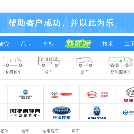
研究
品牌
车型
技术
二
专用客车
校车
房车
新能源客车
团体
校车
专用客车
房车