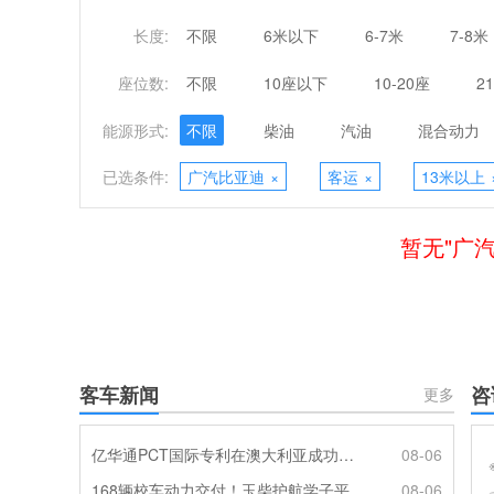
长度:
不限
6米以下
6-7米
7-8米
座位数:
不限
10座以下
10-20座
2
能源形式:
不限
柴油
汽油
混合动力
已选条件:
广汽比亚迪
×
客运
×
13米以上
暂无"广
客车新闻
咨
更多
亿华通PCT国际专利在澳大利亚成功授权
08-06
168辆校车动力交付！玉柴护航学子平安出行
08-06