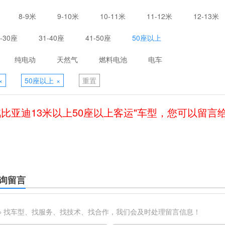
8-9米
9-10米
10-11米
11-12米
12-13米
1-30座
31-40座
41-50座
50座以上
纯电动
天然气
燃料电池
电车
×
50座以上
×
重置
汽比亚迪13米以上50座以上客运"车型，您可以留言
询留言
※ 找车型、找服务、找技术、找合作，我们会及时处理留言信息！