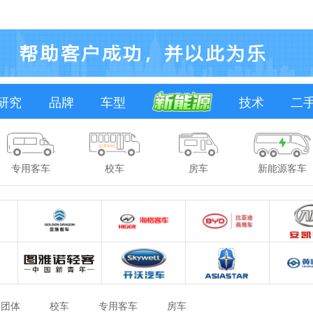
研究
品牌
车型
技术
二
专用客车
校车
房车
新能源客车
团体
校车
专用客车
房车