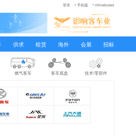
登录
手机版
chinabuses
手
供求
租赁
海外
会展
招标
燃气客车
客车底盘
技术/零部件