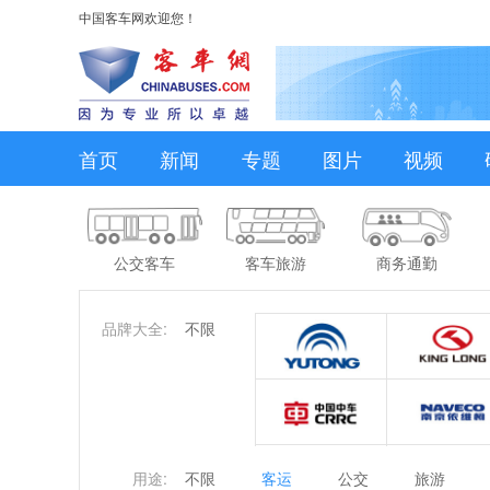
中国客车网欢迎您！
首页
新闻
专题
图片
视频
公交客车
客车旅游
商务通勤
品牌大全:
不限
用途:
不限
客运
公交
旅游