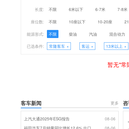
长度:
不限
6米以下
6-7米
7-8米
座位数:
不限
10座以下
10-20座
2
能源形式:
不限
柴油
汽油
混合动力
已选条件:
常隆客车
×
客运
×
13米以上
×
暂无"常
客车新闻
咨
更多
上汽大通2025年ESG报告
08-06
福田汽车7月销量同比增长12.6% 出口劲增90.7%
08-06