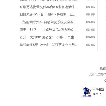
奇瑞万达批量交付36台8.5米低地板纯电公交
08-06
创维鸿途·客运版 | 满座不失格调，以舒适定义移动会客厅
08-06
《智能网联汽车 自动驾驶系统安全要求》强制性国家标准正式发布！
08-06
南宁｜64路、111路升级“站点响应式停靠”
08-06
贵州｜大方801路公交“一小步”，民生幸福“一大步”
08-06
单程能省8至12分钟，武汉两条公交线路试点“按需停靠”
08-06
微信
北京市工商行政
C