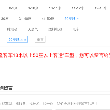
8-9米
9-10米
10-11米
11-12米
12-13米
1-30座
31-40座
41-50座
50座以上
纯电动
天然气
燃料电池
电车
50座以上
×
重置
隆客车13米以上50座以上客运"车型，您可以留言
询留言
※ 找车型、找服务、找技术、找合作，我们会及时处理留言信息！