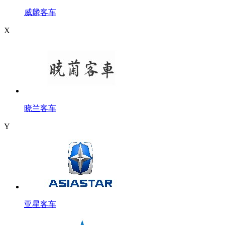
威麟客车
X
晓兰客车
Y
亚星客车