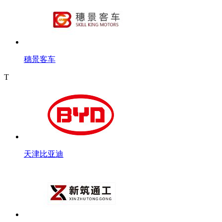
穗景客车
T
天津比亚迪