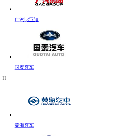
广汽比亚迪
国泰客车
H
黄海客车