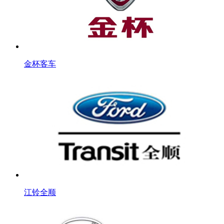
金杯客车
江铃全顺