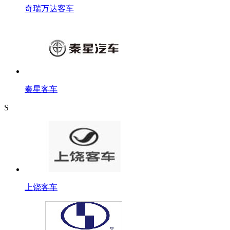
奇瑞万达客车
秦星客车
S
上饶客车