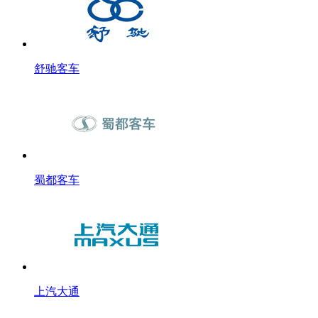
舒驰客车
蜀都客车
上汽大通