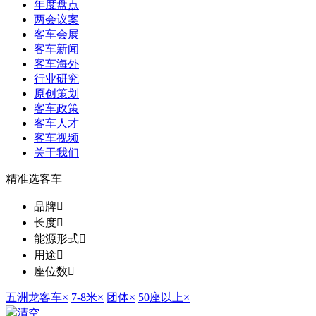
年度盘点
两会议案
客车会展
客车新闻
客车海外
行业研究
原创策划
客车政策
客车人才
客车视频
关于我们
精准选客车
品牌

长度

能源形式

用途

座位数

五洲龙客车
×
7-8米
×
团体
×
50座以上
×
清空