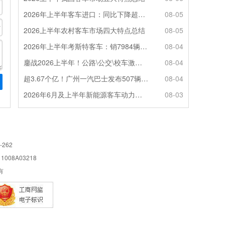
2026年上半年客车进口：同比下降超4成，轻客主体地位凸显
08-05
2026上半年农村客车市场四大特点总结
08-05
2026年上半年考斯特客车：销7984辆 6米领涨领跑 电动化提速
08-04
鏖战2026上半年！公路\公交\校车激烈角逐，谁问鼎赛道赢家?
08-04
超3.67个亿！广州一汽巴士发布507辆纯电动城市客车采购中标公告
08-04
2026年6月及上半年新能源客车动力电池装机量特点分析
08-03
-262
08A03218
所有