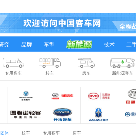
研究
品牌
车型
技术
二
专用客车
校车
房车
新能源客车
团体
校车
专用客车
房车