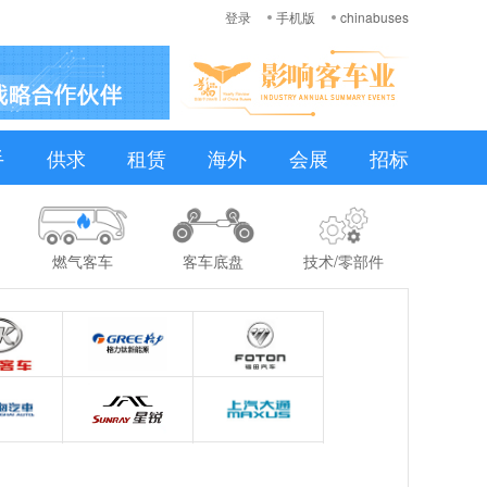
登录
手机版
chinabuses
手
供求
租赁
海外
会展
招标
燃气客车
客车底盘
技术/零部件