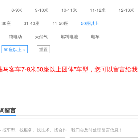
8-9米
9-10米
10-11米
11-12米
12-13米
1-30座
31-40座
41-50座
50座以上
纯电动
天然气
燃料电池
电车
50座以上
×
重置
晶马客车7-8米50座以上团体"车型，您可以留言给
询留言
※ 找车型、找服务、找技术、找合作，我们会及时处理留言信息！