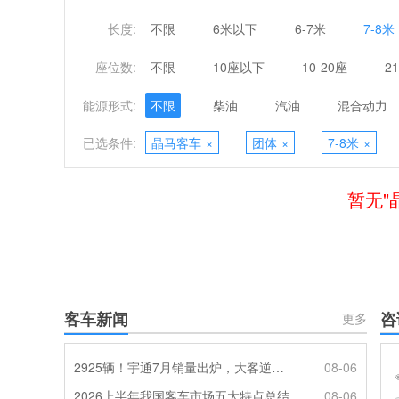
长度:
不限
6米以下
6-7米
7-8米
座位数:
不限
10座以下
10-20座
2
能源形式:
不限
柴油
汽油
混合动力
已选条件:
晶马客车
×
团体
×
7-8米
×
暂无"
客车新闻
咨
更多
2925辆！宇通7月销量出炉，大客逆势走强筑牢基本盘
08-06
2026上半年我国客车市场五大特点总结
08-06