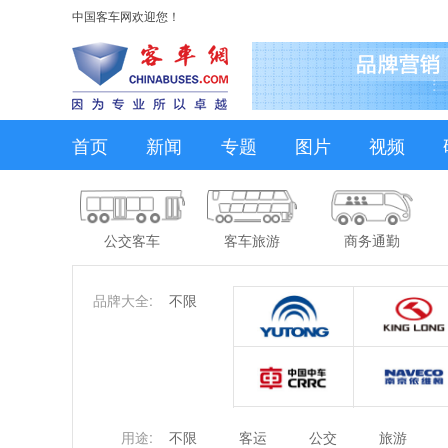
中国客车网欢迎您！
首页
新闻
专题
图片
视频
公交客车
客车旅游
商务通勤
品牌大全:
不限
用途:
不限
客运
公交
旅游