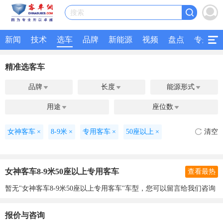
搜索
新闻
技术
选车
品牌
新能源
视频
盘点
专题
精准选客车
品牌
长度
能源形式



用途
座位数


女神客车
×
8-9米
×
专用客车
×
50座以上
×
清空
女神客车8-9米50座以上专用客车
查看最热
暂无"女神客车8-9米50座以上专用客车"车型，您可以留言给我们咨询
报价与咨询