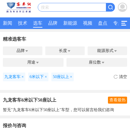
搜索
新闻
技术
选车
品牌
新能源
视频
盘点
专题
精准选客车
品牌
长度
能源形式



用途
座位数


九龙客车
×
6米以下
×
50座以上
×
清空
九龙客车6米以下50座以上
查看最热
暂无"九龙客车6米以下50座以上"车型，您可以留言给我们咨询
报价与咨询