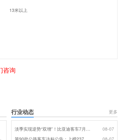
13米以上
们咨询
行业动态
更多
淡季实现逆势“双增”！比亚迪客车7月热销620辆创新高
08-07
第90批公路客车达标公告：上榜237款创次高，混动\燃料电池缺席
08-07