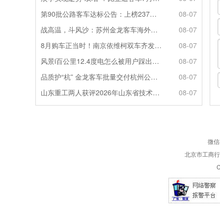
第90批公路客车达标公告：上榜237款创次高，混动\燃料电池缺席
08-07
战高温，斗风沙：苏州金龙客车海外服务的“极限温度测试”
08-07
8月购车正当时！南京依维柯双车齐发限时福利全解析
08-07
风景i百公里12.4度电怎么被用户踩出来的？
08-07
品质护“杭” 金龙客车批量交付杭州公交集团72辆
08-07
山东重工两人获评2026年山东省技术技能大师
08-07
微信
北京市工商行政
C