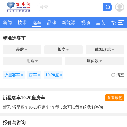
搜索
新闻
技术
选车
品牌
新能源
视频
盘点
专题
精准选客车
品牌
长度
能源形式



用途
座位数


沂星客车
×
房车
×
10-20座
×
清空
沂星客车10-20座房车
查看最热
暂无"沂星客车10-20座房车"车型，您可以留言给我们咨询
报价与咨询