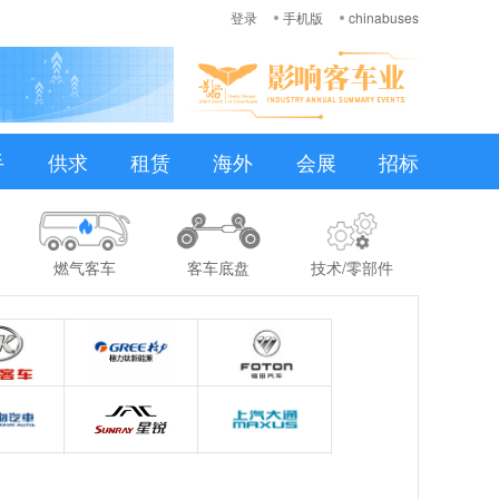
登录
手机版
chinabuses
手
供求
租赁
海外
会展
招标
燃气客车
客车底盘
技术/零部件