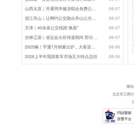
山西太原｜开通周华健演唱会免费公交接驳专线
08-07
浙江舟山｜让网约公交跑出舟山公共服务的“金名片”
08-07
天津｜40余条公交线路“换新”
08-07
吉林辽源｜省运会火炬传递期间 部分公交线路临时调整
08-07
2925辆！宇通7月销量出炉，大客逆势走强筑牢基本盘
08-06
2026上半年我国客车市场五大特点总结
08-06
微信
北京市工商行政
C