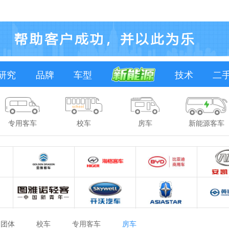
研究
品牌
车型
技术
二
专用客车
校车
房车
新能源客车
团体
校车
专用客车
房车