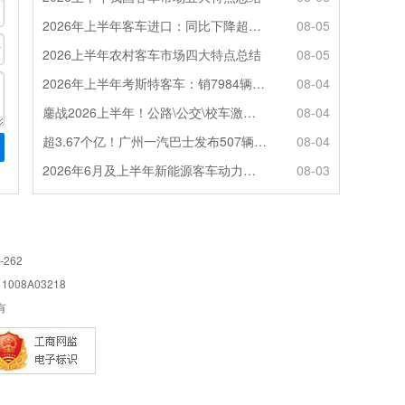
2026年上半年客车进口：同比下降超4成，轻客主体地位凸显
08-05
2026上半年农村客车市场四大特点总结
08-05
2026年上半年考斯特客车：销7984辆 6米领涨领跑 电动化提速
08-04
鏖战2026上半年！公路\公交\校车激烈角逐，谁问鼎赛道赢家?
08-04
超3.67个亿！广州一汽巴士发布507辆纯电动城市客车采购中标公告
08-04
2026年6月及上半年新能源客车动力电池装机量特点分析
08-03
-262
08A03218
所有