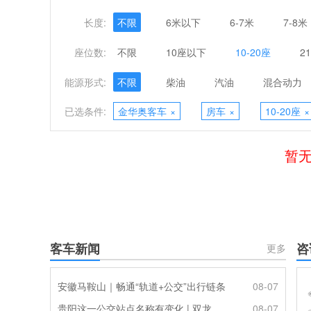
长度:
不限
6米以下
6-7米
7-8米
座位数:
不限
10座以下
10-20座
2
能源形式:
不限
柴油
汽油
混合动力
已选条件:
金华奥客车
×
房车
×
10-20座
×
暂无
客车新闻
咨
更多
安徽马鞍山｜畅通“轨道+公交”出行链条
08-07
贵阳这一公交站点名称有变化 | 双龙优化调整公交线路
08-07