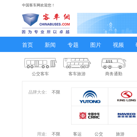
中国客车网欢迎您！
首页
新闻
专题
图片
视频
公交客车
客车旅游
商务通勤
品牌大全:
不限
用途:
不限
客运
公交
旅游