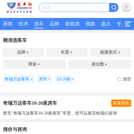
搜索
新闻
技术
选车
品牌
新能源
视频
盘点
专题
精准选客车
品牌
长度
能源形式



用途
座位数


奇瑞万达客车
×
房车
×
10-20座
×
清空
奇瑞万达客车10-20座房车
查看最热
暂无"奇瑞万达客车10-20座房车"车型，您可以留言给我们咨询
报价与咨询