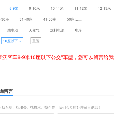
8-9米
9-10米
10-11米
11-12米
12-13米
1-30座
31-40座
41-50座
50座以上
纯电动
天然气
燃料电池
电车
10座以下
×
重置
豪沃客车8-9米10座以下公交"车型，您可以留言给
询留言
※ 找车型、找服务、找技术、找合作，我们会及时处理留言信息！