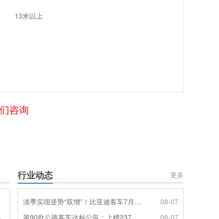
13米以上
我们咨询
行业动态
更多
淡季实现逆势“双增”！比亚迪客车7月热销620辆创新高
08-07
第90批公路客车达标公告：上榜237款创次高，混动\燃料电池缺席
08-07