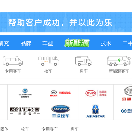
研究
品牌
车型
技术
二
专用客车
校车
房车
新能源客车
团体
校车
专用客车
房车