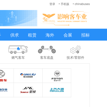
登录
手机版
chinabuses
手
供求
租赁
海外
会展
招标
燃气客车
客车底盘
技术/零部件