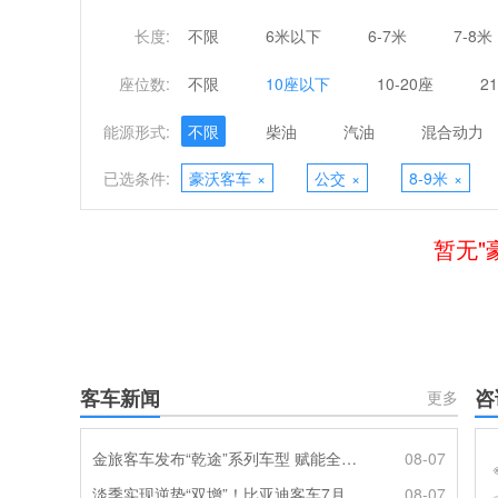
长度:
不限
6米以下
6-7米
7-8米
座位数:
不限
10座以下
10-20座
2
能源形式:
不限
柴油
汽油
混合动力
已选条件:
豪沃客车
×
公交
×
8-9米
×
暂无"
客车新闻
咨
更多
金旅客车发布“乾途”系列车型 赋能全球客运产业提质升级
08-07
淡季实现逆势“双增”！比亚迪客车7月热销620辆创新高
08-07