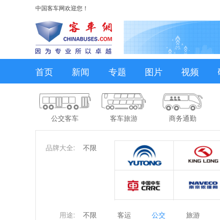
中国客车网欢迎您！
首页
新闻
专题
图片
视频
公交客车
客车旅游
商务通勤
品牌大全:
不限
用途:
不限
客运
公交
旅游