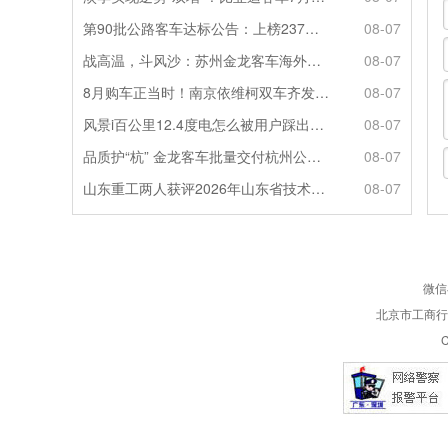
第90批公路客车达标公告：上榜237款创次高，混动\燃料电池缺席
08-07
战高温，斗风沙：苏州金龙客车海外服务的“极限温度测试”
08-07
8月购车正当时！南京依维柯双车齐发限时福利全解析
08-07
风景i百公里12.4度电怎么被用户踩出来的？
08-07
品质护“杭” 金龙客车批量交付杭州公交集团72辆
08-07
山东重工两人获评2026年山东省技术技能大师
08-07
微信
北京市工商行政
C