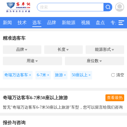
搜索
新闻
技术
选车
品牌
新能源
视频
盘点
专题
精准选客车
品牌
长度
能源形式



用途
座位数


奇瑞万达客车
×
6-7米
×
旅游
×
50座以上
×
清空
奇瑞万达客车6-7米50座以上旅游
查看最热
暂无"奇瑞万达客车6-7米50座以上旅游"车型，您可以留言给我们咨询
报价与咨询