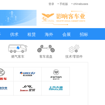
登录
手机版
chinabuses
手
供求
租赁
海外
会展
招标
燃气客车
客车底盘
技术/零部件