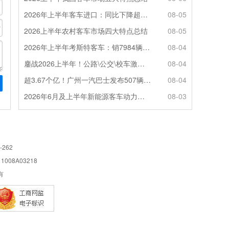
2026年上半年客车进口：同比下降超4成，轻客主体地位凸显
08-05
2026上半年农村客车市场四大特点总结
08-05
2026年上半年考斯特客车：销7984辆 6米领涨领跑 电动化提速
08-04
鏖战2026上半年！公路\公交\校车激烈角逐，谁问鼎赛道赢家?
08-04
超3.67个亿！广州一汽巴士发布507辆纯电动城市客车采购中标公告
08-04
2026年6月及上半年新能源客车动力电池装机量特点分析
08-03
-262
08A03218
所有