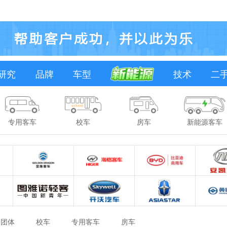
研究
品牌
车型
技术
二
专用客车
校车
房车
新能源客车
团体
校车
专用客车
房车