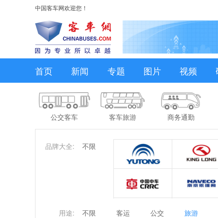
中国客车网欢迎您！
首页
新闻
专题
图片
视频
公交客车
客车旅游
商务通勤
品牌大全:
不限
用途:
不限
客运
公交
旅游