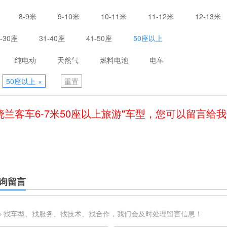
8-9米
9-10米
10-11米
11-12米
12-13米
1-30座
31-40座
41-50座
50座以上
纯电动
天然气
燃料电池
电车
50座以上
×
重置
晓兰客车6-7米50座以上旅游"车型，您可以留言给
询留言
※ 找车型、找服务、找技术、找合作，我们会及时处理留言信息！