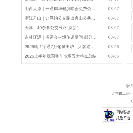
山西太原｜开通周华健演唱会免费公交接驳专线
08-07
浙江舟山｜让网约公交跑出舟山公共服务的“金名片”
08-07
天津｜40余条公交线路“换新”
08-07
吉林辽源｜省运会火炬传递期间 部分公交线路临时调整
08-07
2925辆！宇通7月销量出炉，大客逆势走强筑牢基本盘
08-06
2026上半年我国客车市场五大特点总结
08-06
微信
北京市工商行政
C