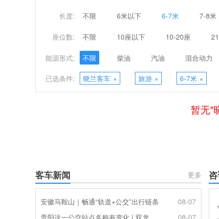
长度:
不限
6米以下
6-7米
7-8米
座位数:
不限
10座以下
10-20座
2
能源形式:
不限
柴油
汽油
混合动力
已选条件:
晓兰客车
×
旅游
×
6-7米
×
暂无"
客车新闻
咨
更多
安徽马鞍山｜畅通“轨道+公交”出行链条
08-07
贵阳这一公交站点名称有变化 | 双龙优化调整公交线路
08-07