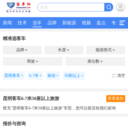
搜索
新闻
技术
选车
品牌
新能源
视频
盘点
专题
精准选客车
品牌
长度
能源形式



用途
座位数


昆明客车
×
6-7米
×
旅游
×
50座以上
×
清空
昆明客车6-7米50座以上旅游
查看最热
暂无"昆明客车6-7米50座以上旅游"车型，您可以留言给我们咨询
报价与咨询