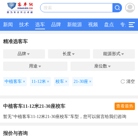
搜索
新闻
技术
选车
品牌
新能源
视频
盘点
专题
精准选客车
品牌
长度
能源形式



用途
座位数


中植客车
×
11-12米
×
校车
×
21-30座
×
清空
中植客车11-12米21-30座校车
查看最热
暂无"中植客车11-12米21-30座校车"车型，您可以留言给我们咨询
报价与咨询