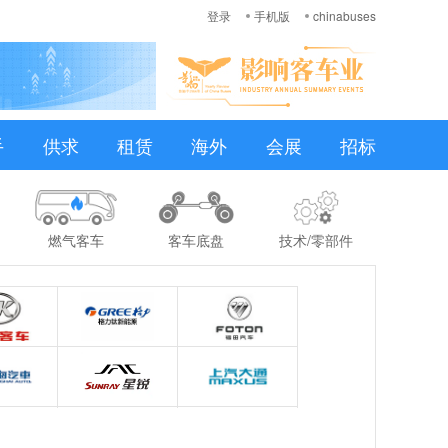
登录
手机版
chinabuses
手
供求
租赁
海外
会展
招标
燃气客车
客车底盘
技术/零部件