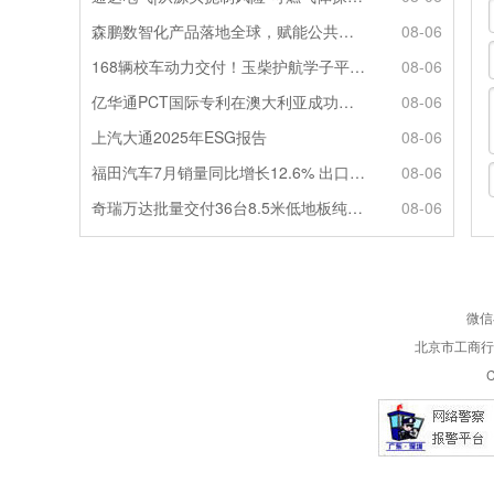
森鹏数智化产品落地全球，赋能公共交通新升级
08-06
168辆校车动力交付！玉柴护航学子平安出行
08-06
亿华通PCT国际专利在澳大利亚成功授权
08-06
上汽大通2025年ESG报告
08-06
福田汽车7月销量同比增长12.6% 出口劲增90.7%
08-06
奇瑞万达批量交付36台8.5米低地板纯电公交
08-06
微信
北京市工商行政
C