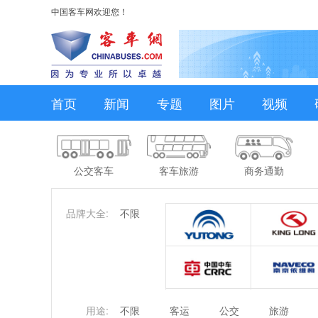
中国客车网欢迎您！
首页
新闻
专题
图片
视频
公交客车
客车旅游
商务通勤
品牌大全:
不限
用途:
不限
客运
公交
旅游