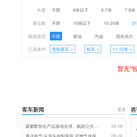
长度:
不限
6米以下
6-7米
7-8米
座位数:
不限
10座以下
10-20座
2
能源形式:
不限
柴油
汽油
混合动力
已选条件:
智电客车
×
校车
×
11-12米
×
暂无"
客车新闻
咨
更多
森鹏数智化产品落地全球，赋能公共交通新升级
08-06
通达电气|从源头扼制风险 可燃气体探测系统灵敏感知商用车燃气泄漏
08-06