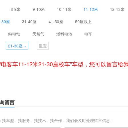
8-9米
9-10米
10-11米
11-12米
12-13米
1-30座
31-40座
41-50座
50座以上
纯电动
天然气
燃料电池
电车
21-30座
×
重置
智电客车11-12米21-30座校车"车型，您可以留言给
询留言
※ 找车型、找服务、找技术、找合作，我们会及时处理留言信息！