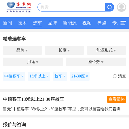
搜索
新闻
技术
选车
品牌
新能源
视频
盘点
专题
精准选客车
品牌
长度
能源形式



用途
座位数


中植客车
×
13米以上
×
校车
×
21-30座
×
清空
中植客车13米以上21-30座校车
查看最热
暂无"中植客车13米以上21-30座校车"车型，您可以留言给我们咨询
报价与咨询