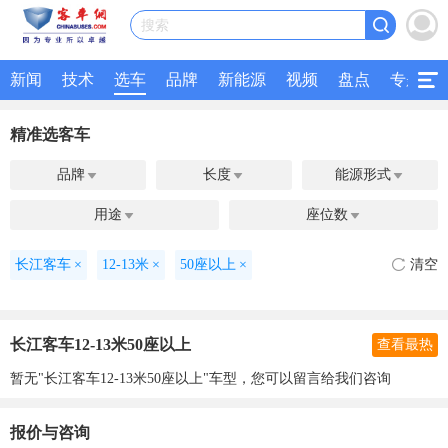
搜索
新闻
技术
选车
品牌
新能源
视频
盘点
专题
精准选客车
品牌
长度
能源形式



用途
座位数


长江客车
×
12-13米
×
50座以上
×
清空
长江客车12-13米50座以上
查看最热
暂无"长江客车12-13米50座以上"车型，您可以留言给我们咨询
报价与咨询