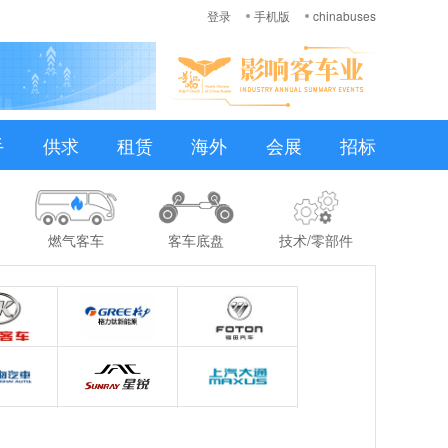
登录
手机版
chinabuses
手
供求
租赁
海外
会展
招标
燃气客车
客车底盘
技术/零部件