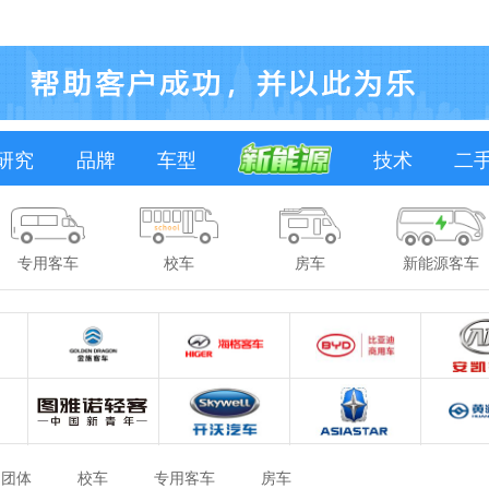
研究
品牌
车型
技术
二
专用客车
校车
房车
新能源客车
团体
校车
专用客车
房车