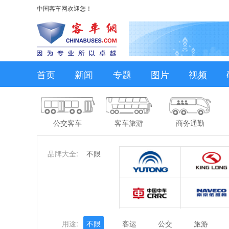
中国客车网欢迎您！
首页
新闻
专题
图片
视频
公交客车
客车旅游
商务通勤
品牌大全:
不限
用途:
不限
客运
公交
旅游