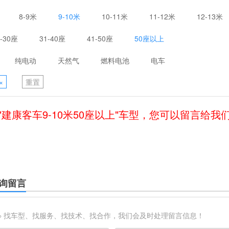
8-9米
9-10米
10-11米
11-12米
12-13米
1-30座
31-40座
41-50座
50座以上
纯电动
天然气
燃料电池
电车
×
重置
"建康客车9-10米50座以上"车型，您可以留言给我
询留言
※ 找车型、找服务、找技术、找合作，我们会及时处理留言信息！