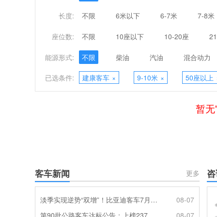
长度:
不限
6米以下
6-7米
7-8米
座位数:
不限
10座以下
10-20座
2
能源形式:
不限
柴油
汽油
混合动力
已选条件:
建康客车
×
9-10米
×
50座以上
暂无
客车新闻
咨
更多
淡季实现逆势“双增”！比亚迪客车7月热销620辆创新高
08-07
第90批公路客车达标公告：上榜237款创次高，混动\燃料电池缺席
08-07