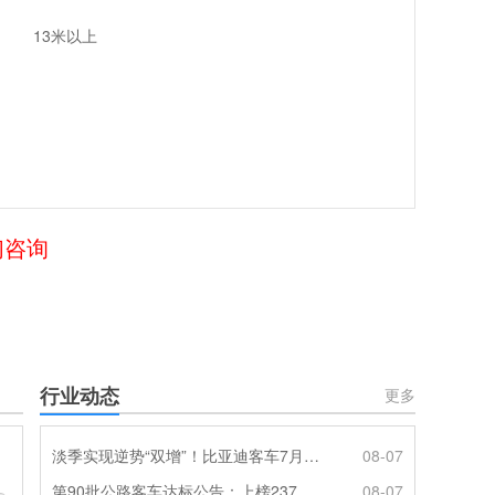
13米以上
们咨询
行业动态
更多
淡季实现逆势“双增”！比亚迪客车7月热销620辆创新高
08-07
第90批公路客车达标公告：上榜237款创次高，混动\燃料电池缺席
08-07