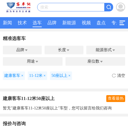
搜索
新闻
技术
选车
品牌
新能源
视频
盘点
专题
精准选客车
品牌
长度
能源形式



用途
座位数


建康客车
×
11-12米
×
50座以上
×
清空
建康客车11-12米50座以上
查看最热
暂无"建康客车11-12米50座以上"车型，您可以留言给我们咨询
报价与咨询