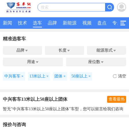
搜索
新闻
技术
选车
品牌
新能源
视频
盘点
专题
精准选客车
品牌
长度
能源形式



用途
座位数


中兴客车
×
13米以上
×
团体
×
50座以上
×
清空
中兴客车13米以上50座以上团体
查看最热
暂无"中兴客车13米以上50座以上团体"车型，您可以留言给我们咨询
报价与咨询