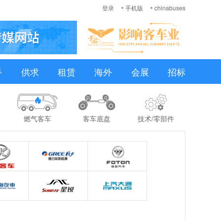
登录
手机版
chinabuses
手
供求
租赁
海外
会展
招标
燃气客车
客车底盘
技术/零部件