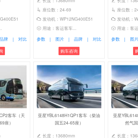
m
长度：13680mm
长度：136
座位数：24-69
座位数：24
400E51
发动机：WP12NG400E51
发动机：WP
.
用途：客运客车...
用途：客运客
品牌
对比
参数
图片
品牌
对比
参数
图
|
|
|
|
|
询
购车咨询
QCP2客车（天
亚星YBL6148H1QP1客车（柴油
亚星YBL61
69座）
国五24-65座）
然气国
m
长度：13680mm
长度：136