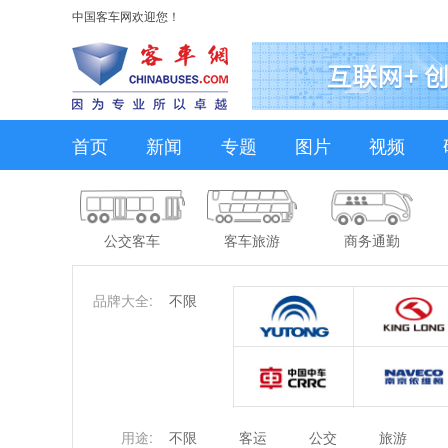
中国客车网欢迎您！
首页
新闻
专题
图片
视频
公交客车
客车旅游
商务通勤
品牌大全:
不限
用途:
不限
客运
公交
旅游