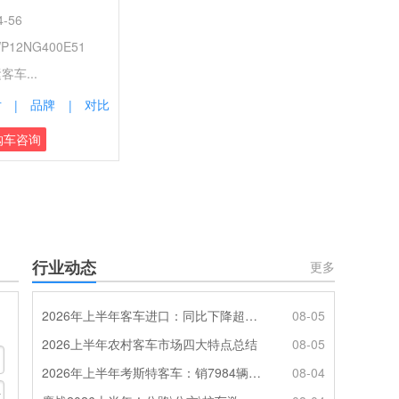
-56
12NG400E51
车...
片
品牌
对比
|
|
购车咨询
行业动态
更多
2026年上半年客车进口：同比下降超4成，轻客主体地位凸显
08-05
2026上半年农村客车市场四大特点总结
08-05
2026年上半年考斯特客车：销7984辆 6米领涨领跑 电动化提速
08-04