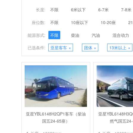
长度:
不限
6米以下
6-7米
7-8米
座位数:
不限
10座以下
10-20座
2
能源形式:
不限
柴油
汽油
混合动力
已选条件:
亚星客车
×
团体
×
13米以上
×
亚星YBL6148H2QP1客车（柴油
亚星YBL6148H3
国五24-65座）
然气国五24-