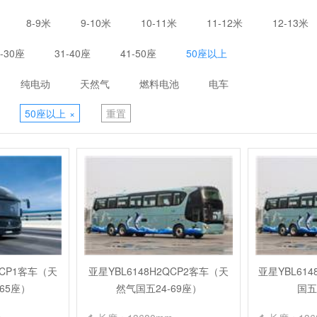
8-9米
9-10米
10-11米
11-12米
12-13米
1-30座
31-40座
41-50座
50座以上
纯电动
天然气
燃料电池
电车
50座以上
×
重置
QCP1客车（天
亚星YBL6148H2QCP2客车（天
亚星YBL61
65座）
然气国五24-69座）
国五