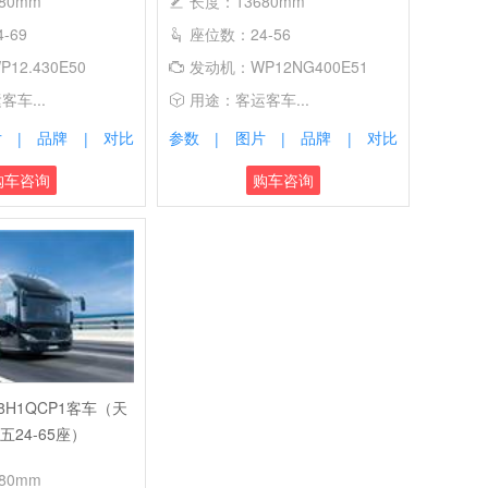
80mm
长度：13680mm
-69
座位数：24-56
12.430E50
发动机：WP12NG400E51
车...
用途：客运客车...
片
品牌
对比
参数
图片
品牌
对比
|
|
|
|
|
购车咨询
购车咨询
48H1QCP1客车（天
五24-65座）
80mm