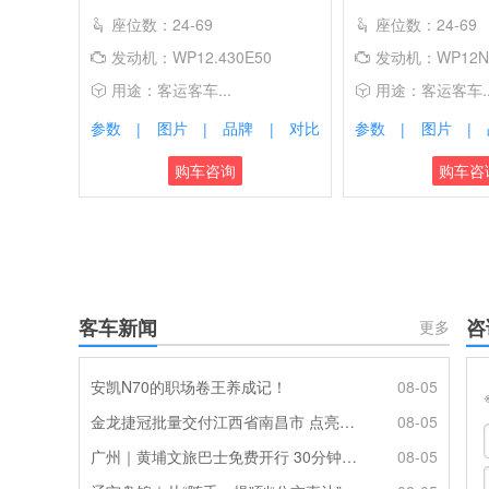
座位数：24-69
座位数：24-69
发动机：WP12.430E50
发动机：WP12NG
用途：客运客车...
用途：客运客车..
参数
图片
品牌
对比
参数
图片
|
|
|
|
|
购车咨询
购车咨
客车新闻
咨
更多
安凯N70的职场卷王养成记！
08-05
金龙捷冠批量交付江西省南昌市 点亮城乡便民定制出行
08-05
广州｜黄埔文旅巴士免费开行 30分钟一班解锁山海文博一日游
08-05