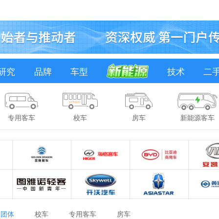
研究
品牌
车型
技术
二
专用客车
校车
房车
新能源客车
团体
校车
专用客车
房车