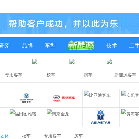
研究
品牌
车型
技术
二
专用客车
校车
房车
新能源客车
团体
校车
专用客车
房车