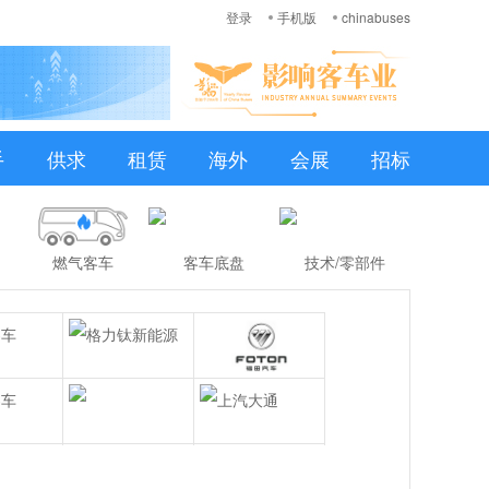
登录
手机版
chinabuses
手
供求
租赁
海外
会展
招标
燃气客车
客车底盘
技术/零部件