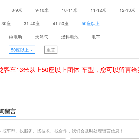
8-9米
9-10米
10-11米
11-12米
12-13米
1-30座
31-40座
41-50座
50座以上
纯电动
天然气
燃料电池
电车
50座以上
×
重置
龙客车13米以上50座以上团体"车型，您可以留言
询留言
※ 找车型、找服务、找技术、找合作，我们会及时处理留言信息！