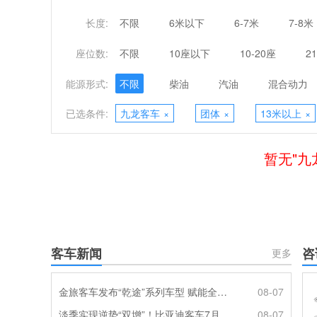
长度:
不限
6米以下
6-7米
7-8米
座位数:
不限
10座以下
10-20座
2
能源形式:
不限
柴油
汽油
混合动力
已选条件:
九龙客车
×
团体
×
13米以上
×
暂无"九
客车新闻
咨
更多
金旅客车发布“乾途”系列车型 赋能全球客运产业提质升级
08-07
淡季实现逆势“双增”！比亚迪客车7月热销620辆创新高
08-07