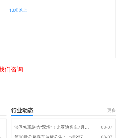
13米以上
给我们咨询
行业动态
更多
淡季实现逆势“双增”！比亚迪客车7月热销620辆创新高
08-07
第90批公路客车达标公告：上榜237款创次高，混动\燃料电池缺席
08-07