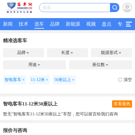
搜索
新闻
技术
选车
品牌
新能源
视频
盘点
专题
精准选客车
品牌
长度
能源形式



用途
座位数


智电客车
×
11-12米
×
50座以上
×
清空
智电客车11-12米50座以上
查看最热
暂无"智电客车11-12米50座以上"车型，您可以留言给我们咨询
报价与咨询