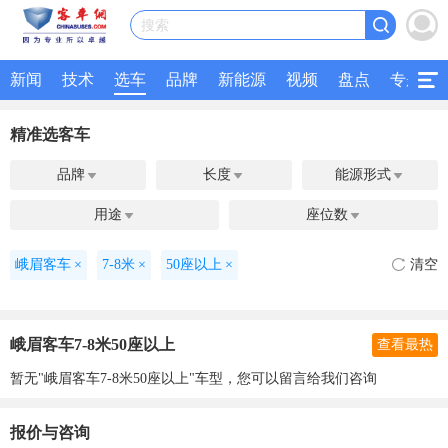
搜索
新闻
技术
选车
品牌
新能源
视频
盘点
专题
精准选客车
品牌
长度
能源形式



用途
座位数


峨眉客车
×
7-8米
×
50座以上
×
清空
峨眉客车7-8米50座以上
查看最热
暂无"峨眉客车7-8米50座以上"车型，您可以留言给我们咨询
报价与咨询