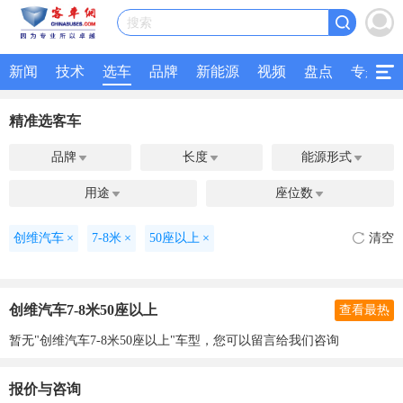
搜索
新闻
技术
选车
品牌
新能源
视频
盘点
专题
精准选客车
品牌
长度
能源形式



用途
座位数


创维汽车
×
7-8米
×
50座以上
×
清空
创维汽车7-8米50座以上
查看最热
暂无"创维汽车7-8米50座以上"车型，您可以留言给我们咨询
报价与咨询