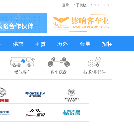
登录
手机版
chinabuses
手
供求
租赁
海外
会展
招标
燃气客车
客车底盘
技术/零部件