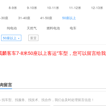
8-9米
9-10米
10-11米
11-12米
12-13米
1-30座
31-40座
41-50座
50座以上
纯电动
天然气
燃料电池
电车
50座以上
×
重置
威麟客车7-8米50座以上客运"车型，您可以留言给
询留言
※ 找车型、找服务、找技术、找合作，我们会及时处理留言信息！