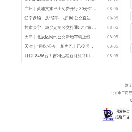
广州｜黄埔文旅巴士免费开行 30分钟一班解锁山海文博一日游
08-05
辽宁盘锦｜从“随手一提”到“公交直达”
08-05
甘肃会宁｜城乡定制公交打通出行“最后一公里”
08-05
天津｜北辰区网约公交新增车辆上线运营
08-05
天津｜“逛吃”公交、相声巴士已投运 无目的地海上游试点航线将推出
08-05
月销18486台！吉利远程新能源商用车7月销量持续攀升
08-05
微信
北京市工商行政
C