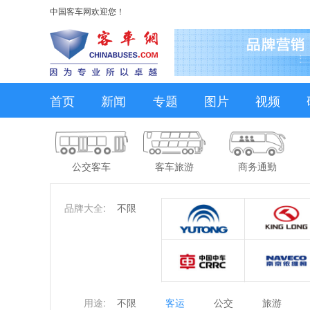
中国客车网欢迎您！
首页
新闻
专题
图片
视频
公交客车
客车旅游
商务通勤
品牌大全:
不限
用途:
不限
客运
公交
旅游