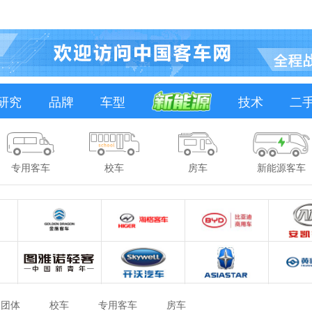
研究
品牌
车型
技术
二
专用客车
校车
房车
新能源客车
团体
校车
专用客车
房车