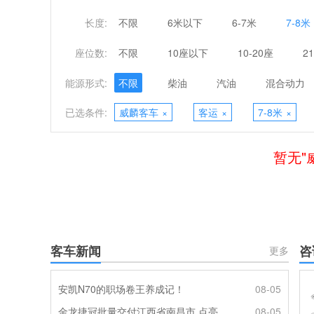
长度:
不限
6米以下
6-7米
7-8米
座位数:
不限
10座以下
10-20座
2
能源形式:
不限
柴油
汽油
混合动力
已选条件:
威麟客车
×
客运
×
7-8米
×
暂无"
客车新闻
咨
更多
安凯N70的职场卷王养成记！
08-05
金龙捷冠批量交付江西省南昌市 点亮城乡便民定制出行
08-05