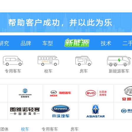
研究
品牌
车型
技术
二
专用客车
校车
房车
新能源客车
团体
校车
专用客车
房车