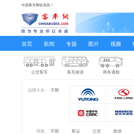
中国客车网欢迎您！
首页
新闻
专题
图片
视频
公交客车
客车旅游
商务通勤
品牌大全:
不限
用途:
不限
客运
公交
旅游