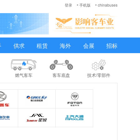
登录
手机版
chinabuses
手
供求
租赁
海外
会展
招标
燃气客车
客车底盘
技术/零部件