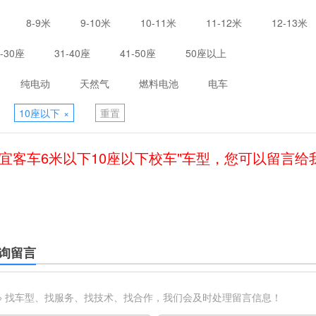
8-9米
9-10米
10-11米
11-12米
12-13米
1-30座
31-40座
41-50座
50座以上
纯电动
天然气
燃料电池
电车
10座以下
×
重置
中宜客车6米以下10座以下校车"车型，您可以留言给
询留言
※ 找车型、找服务、找技术、找合作，我们会及时处理留言信息！