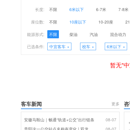
长度:
不限
6米以下
6-7米
7-8米
座位数:
不限
10座以下
10-20座
2
能源形式:
不限
柴油
汽油
混合动力
已选条件:
中宜客车
×
校车
×
6米以下
×
暂无"
客车新闻
咨
更多
安徽马鞍山｜畅通“轨道+公交”出行链条
08-07
贵阳这一公交站点名称有变化 | 双龙优化调整公交线路
08-07