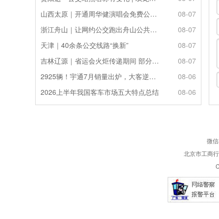
山西太原｜开通周华健演唱会免费公交接驳专线
08-07
浙江舟山｜让网约公交跑出舟山公共服务的“金名片”
08-07
天津｜40余条公交线路“换新”
08-07
吉林辽源｜省运会火炬传递期间 部分公交线路临时调整
08-07
2925辆！宇通7月销量出炉，大客逆势走强筑牢基本盘
08-06
2026上半年我国客车市场五大特点总结
08-06
微信
北京市工商行政
C