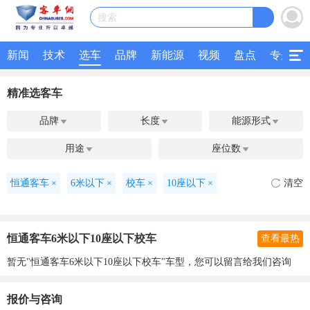
搜索
新闻
技术
选车
品牌
新能源
视频
盘点
专题
精准选客车
品牌
长度
能源形式



用途
座位数


恒通客车
×
6米以下
×
校车
×
10座以下
×
清空
恒通客车6米以下10座以下校车
查看最热
暂无"恒通客车6米以下10座以下校车"车型，您可以留言给我们咨询
报价与咨询