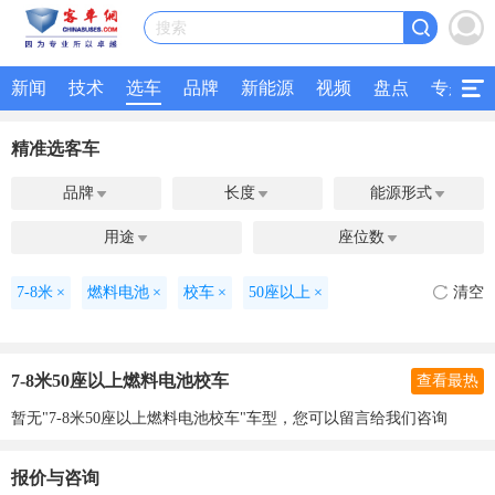
搜索
新闻
技术
选车
品牌
新能源
视频
盘点
专题
精准选客车
品牌
长度
能源形式



用途
座位数


7-8米
×
燃料电池
×
校车
×
50座以上
×
清空
7-8米50座以上燃料电池校车
查看最热
暂无"7-8米50座以上燃料电池校车"车型，您可以留言给我们咨询
报价与咨询