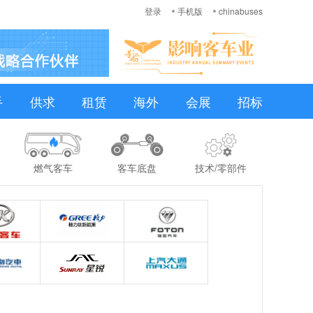
登录
手机版
chinabuses
手
供求
租赁
海外
会展
招标
燃气客车
客车底盘
技术/零部件