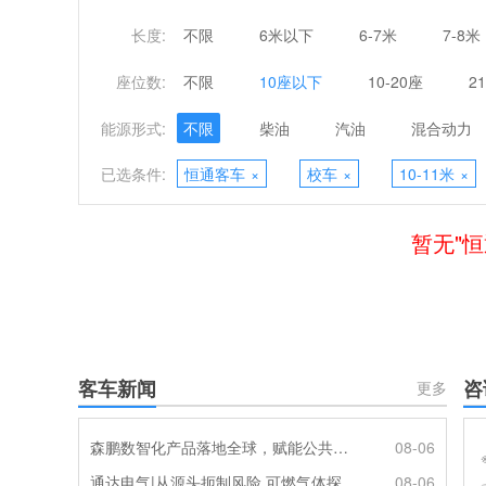
长度:
不限
6米以下
6-7米
7-8米
座位数:
不限
10座以下
10-20座
2
能源形式:
不限
柴油
汽油
混合动力
已选条件:
恒通客车
×
校车
×
10-11米
×
暂无"恒
客车新闻
咨
更多
森鹏数智化产品落地全球，赋能公共交通新升级
08-06
通达电气|从源头扼制风险 可燃气体探测系统灵敏感知商用车燃气泄漏
08-06