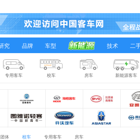
研究
品牌
车型
技术
二
专用客车
校车
房车
新能源客车
团体
校车
专用客车
房车