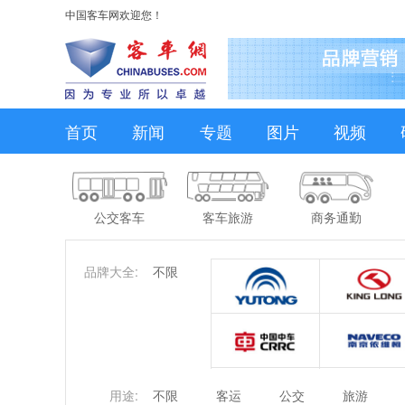
中国客车网欢迎您！
首页
新闻
专题
图片
视频
公交客车
客车旅游
商务通勤
品牌大全:
不限
用途:
不限
客运
公交
旅游