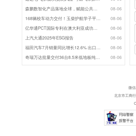
森鹏数智化产品落地全球，赋能公共交通新升级
08-06
168辆校车动力交付！玉柴护航学子平安出行
08-06
亿华通PCT国际专利在澳大利亚成功授权
08-06
上汽大通2025年ESG报告
08-06
福田汽车7月销量同比增长12.6% 出口劲增90.7%
08-06
奇瑞万达批量交付36台8.5米低地板纯电公交
08-06
微信
北京市工商行政
C