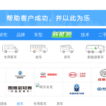
研究
品牌
车型
技术
二
专用客车
校车
房车
新能源客车
团体
校车
专用客车
房车