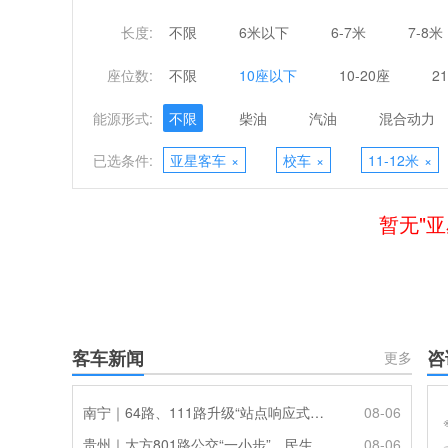
长度:
不限
6米以下
6-7米
7-8米
座位数:
不限
10座以下
10-20座
2
能源形式:
不限
柴油
汽油
混合动力
已选条件:
亚星客车
×
校车
×
11-12米
×
暂无"亚
客车新闻
咨
更多
南宁｜64路、111路升级“站点响应式停靠”
08-06
贵州｜大方801路公交“一小步”，民生幸福“一大步”
08-06