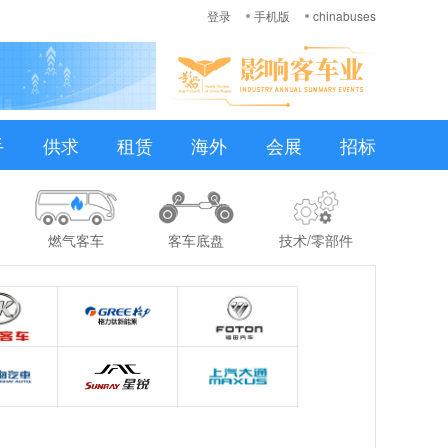
登录
手机版
chinabuses
手
供求
租赁
海外
会展
招标
燃气客车
客车底盘
技术/零部件