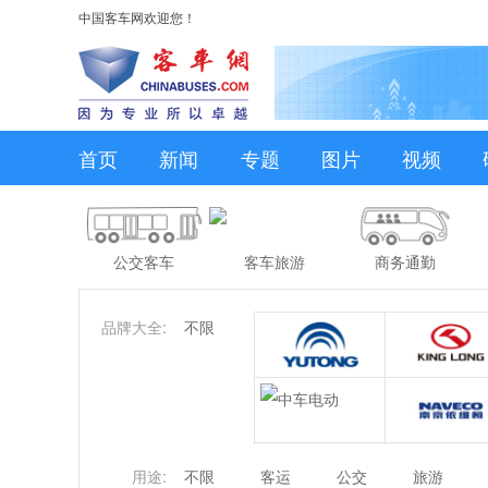
中国客车网欢迎您！
首页
新闻
专题
图片
视频
公交客车
客车旅游
商务通勤
品牌大全:
不限
用途:
不限
客运
公交
旅游