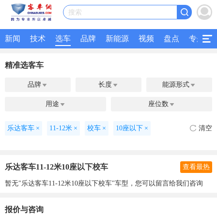
搜索
新闻
技术
选车
品牌
新能源
视频
盘点
专题
精准选客车
品牌
长度
能源形式



用途
座位数


乐达客车
×
11-12米
×
校车
×
10座以下
×
清空
乐达客车11-12米10座以下校车
查看最热
暂无"乐达客车11-12米10座以下校车"车型，您可以留言给我们咨询
报价与咨询