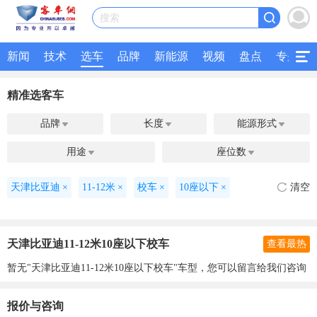
搜索
新闻
技术
选车
品牌
新能源
视频
盘点
专题
精准选客车
品牌
长度
能源形式



用途
座位数


天津比亚迪
×
11-12米
×
校车
×
10座以下
×
清空
天津比亚迪11-12米10座以下校车
查看最热
暂无"天津比亚迪11-12米10座以下校车"车型，您可以留言给我们咨询
报价与咨询