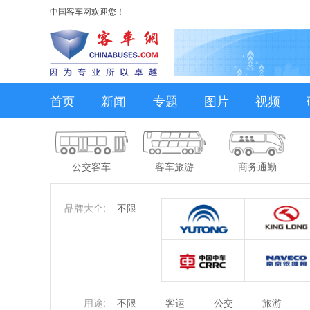
中国客车网欢迎您！
首页
新闻
专题
图片
视频
公交客车
客车旅游
商务通勤
品牌大全:
不限
用途:
不限
客运
公交
旅游