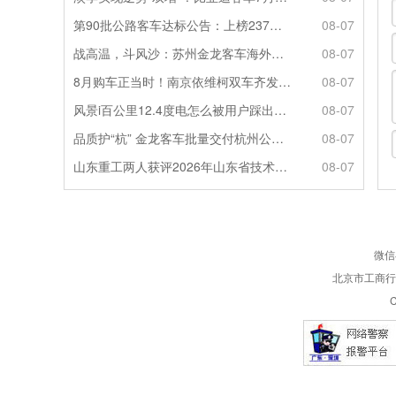
第90批公路客车达标公告：上榜237款创次高，混动\燃料电池缺席
08-07
战高温，斗风沙：苏州金龙客车海外服务的“极限温度测试”
08-07
8月购车正当时！南京依维柯双车齐发限时福利全解析
08-07
风景i百公里12.4度电怎么被用户踩出来的？
08-07
品质护“杭” 金龙客车批量交付杭州公交集团72辆
08-07
山东重工两人获评2026年山东省技术技能大师
08-07
微信
北京市工商行政
C