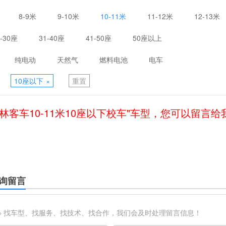
8-9米
9-10米
10-11米
11-12米
12-13米
1-30座
31-40座
41-50座
50座以上
纯电动
天然气
燃料电池
电车
10座以下
×
重置
林客车10-11米10座以下校车"车型，您可以留言
询留言
※ 找车型、找服务、找技术、找合作，我们会及时处理留言信息！