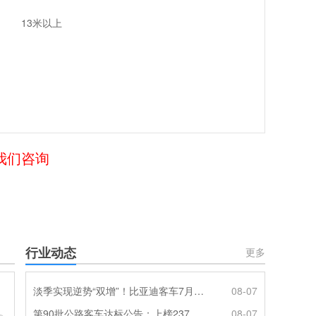
13米以上
给我们咨询
行业动态
更多
淡季实现逆势“双增”！比亚迪客车7月热销620辆创新高
08-07
第90批公路客车达标公告：上榜237款创次高，混动\燃料电池缺席
08-07