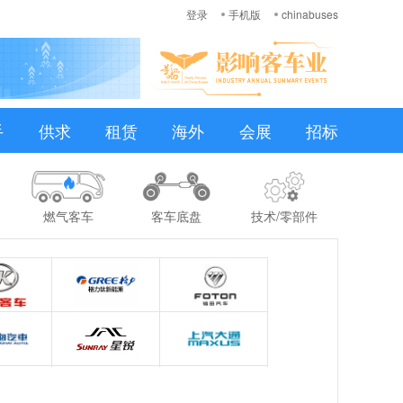
登录
手机版
chinabuses
手
供求
租赁
海外
会展
招标
燃气客车
客车底盘
技术/零部件