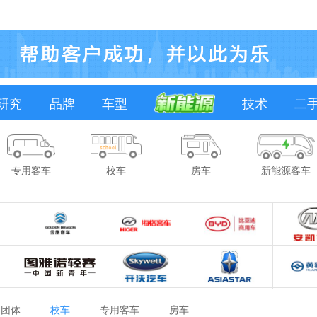
研究
品牌
车型
技术
二
专用客车
校车
房车
新能源客车
团体
校车
专用客车
房车