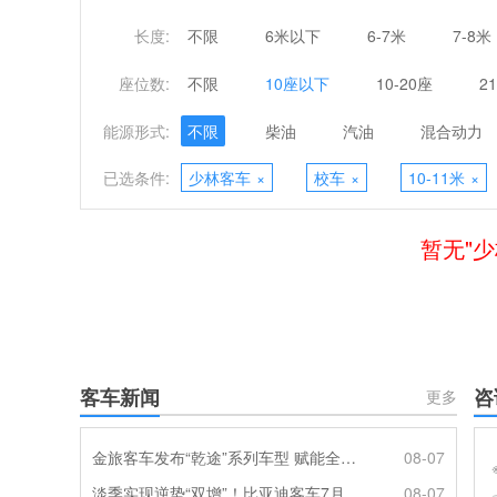
长度:
不限
6米以下
6-7米
7-8米
座位数:
不限
10座以下
10-20座
2
能源形式:
不限
柴油
汽油
混合动力
已选条件:
少林客车
×
校车
×
10-11米
×
暂无"少
客车新闻
咨
更多
金旅客车发布“乾途”系列车型 赋能全球客运产业提质升级
08-07
淡季实现逆势“双增”！比亚迪客车7月热销620辆创新高
08-07