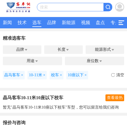
搜索
新闻
技术
选车
品牌
新能源
视频
盘点
专题
精准选客车
品牌
长度
能源形式



用途
座位数


晶马客车
×
10-11米
×
校车
×
10座以下
×
清空
晶马客车10-11米10座以下校车
查看最热
暂无"晶马客车10-11米10座以下校车"车型，您可以留言给我们咨询
报价与咨询